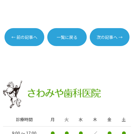
← 前の記事へ
一覧に戻る
次の記事へ →
診療時間
月
火
水
木
金
土
9:00 ～ 17:00
●
●
●
／
●
●