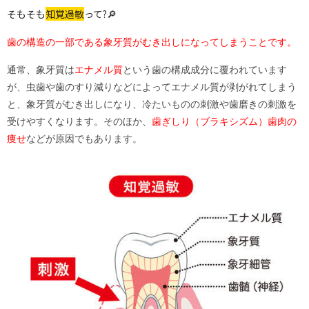
そもそも
知覚過敏
って?🔎
歯の構造の一部である象牙質がむき出しになってしまうことです。
通常、象牙質は
エナメル質
という歯の構成成分に覆われています
が、虫歯や歯のすり減りなどによってエナメル質が剥がれてしまう
と、象牙質がむき出しになり、冷たいものの刺激や歯磨きの刺激を
受けやすくなります。そのほか、
歯ぎしり（ブラキシズム）歯肉の
痩せ
などが原因でもあります。